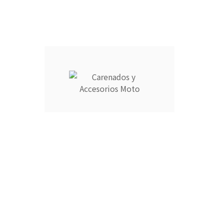
Ningún archivo seleccionado
Seleccionar archivo
.png .jpg .gif
¿Alguna observación?
250 caracteres como máximo
Guardar Personalización
TAPA COLÍN MONOPLAZA :
CÚPULA :
CANTIDAD :