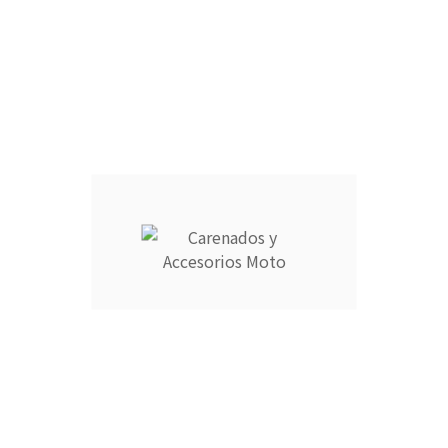
FARO DELANTERO :
CANTIDAD :
Añadir Al Carrito

Descripción
Detalles del producto
CARENADOS Y ACCESORIOS MOTO ocupa el número 1 del
ranking de empresas españolas dedicadas a la venta de
carenados de moto ofreciendo los productos más duraderos
del mercado.
- Empresa MEJOR VALORADA del sector por talleres y grupos