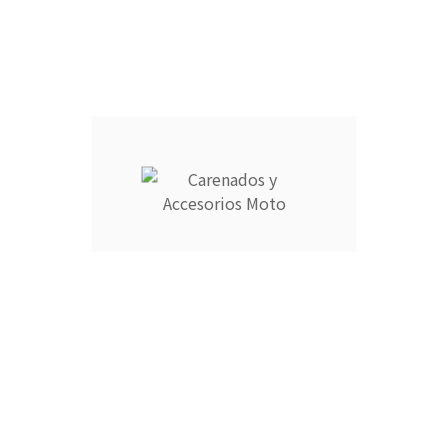
Añadir Al Carrito

Descripción
Detalles del producto
CARENADOS Y ACCESORIOS MOTO ocupa el número 1 del
ranking de empresas españolas dedicadas a la venta de
carenados de moto ofreciendo los productos más duraderos
del mercado.
- Empresa MEJOR VALORADA del sector por talleres y grupos
de moteros.
- Carenados fabricados por inyección en ABS de alta calidad
que permite cierta flexibilidad.