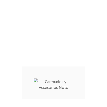
CARCASA COMPLETA DEPÓSITO :
ARAÑA :
FARO DELANTERO :
RAM AIR :
CANTIDAD :
Añadir Al Carrito

Descripción
Detalles del producto