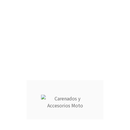
iseño sobre cualquier carenado sin coste adicional (Preparamos un
emos cargo de posibles roturas en el transporte.
r en cómodos plazos.
9725769 o escribe a info@carenadosyaccesoriosmoto.com