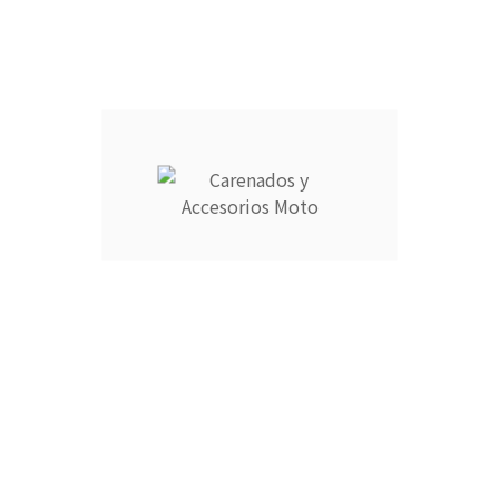
Añadir Al Carrito

Descripción
Detalles del producto
CARENADOS Y ACCESORIOS MOTO ocupa el número 1 del
ranking de empresas españolas dedicadas a la venta de
carenados de moto ofreciendo los productos más duraderos
del mercado.
- Empresa MEJOR VALORADA del sector por talleres y grupos
de moteros.
- Carenados fabricados por inyección en ABS de alta calidad
que permite cierta flexibilidad.
- Incluye aislante térmico profesional para proteger contra
altas temperaturas.