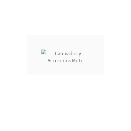
250 caracteres como máximo
Guardar Personalización
TAPA COLÍN MONOPLAZA :
CÚPULA :
CARCASA COMPLETA DEPÓSITO :
ARAÑA :
FARO DELANTERO :
RAM AIR :