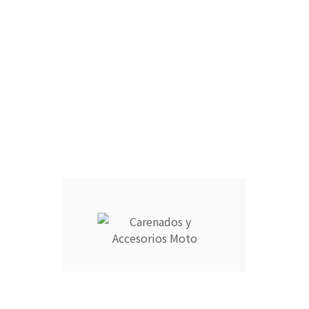
CARCASA COMPLETA DEPÓSITO :
ARAÑA :
FARO DELANTERO :
RAM AIR :
CANTIDAD :
Añadir Al Carrito

Descripción
Detalles del producto