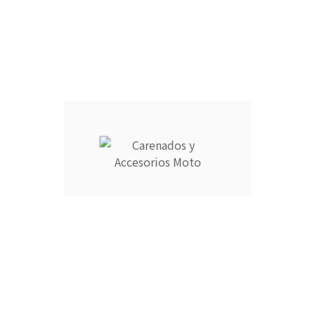
CANTIDAD :
Añadir Al Carrito

Descripción
Detalles del producto
CARENADOS Y ACCESORIOS MOTO ocupa el número 1 del
ranking de empresas españolas dedicadas a la venta de
carenados de moto ofreciendo los productos más duraderos
del mercado.
- Empresa MEJOR VALORADA del sector por talleres y grupos
de moteros.
- Carenados fabricados por inyección en ABS de alta calidad