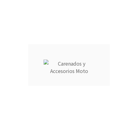
CANTIDAD :
Añadir Al Carrito

Descripción
Detalles del producto
CARENADOS Y ACCESORIOS MOTO ocupa el número 1 del
ranking de empresas españolas dedicadas a la venta de
carenados de moto ofreciendo los productos más duraderos
del mercado.
- Empresa MEJOR VALORADA del sector por talleres y grupos
de moteros.
- Carenados fabricados por inyección en ABS de alta calidad