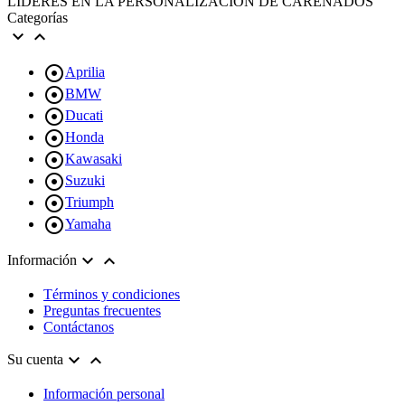
LÍDERES EN LA PERSONALIZACIÓN DE CARENADOS
Categorías



Aprilia

BMW

Ducati

Honda

Kawasaki

Suzuki

Triumph

Yamaha


Información
Términos y condiciones
Preguntas frecuentes
Contáctanos


Su cuenta
Información personal