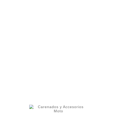
Descripción
Detalles del producto
CARENADOS Y ACCESORIOS MOTO
ofrece la
mejor
CALIDAD-PRECIO
de la industria:
- Carenados de altísima calidad
fabricados en ABS para garantizar una mayor
vida útil.
- Utilizamos tecnología de última
generación para un acabado de mejor calidad.