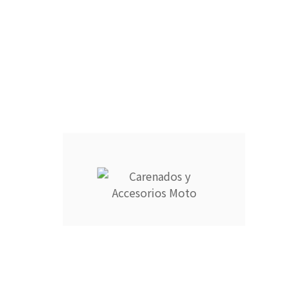
CANTIDAD :
Añadir Al Carrito

Descripción
Detalles del producto
CARENADOS Y ACCESORIOS MOTO
ofrece la mejor
CALIDAD-
PRECIO
de la industria:
- Carenados de altísima calidad fabricados en ABS para
garantizar una mayor vida útil.
- Utilizamos tecnología de última generación para un
acabado de mejor calidad.