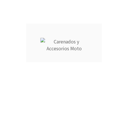
Descripción
Detalles del producto
CARENADOS Y ACCESORIOS MOTO ocupa el número 1 del
ranking de empresas españolas dedicadas a la venta de
carenados de moto ofreciendo los productos más duraderos
del mercado.
- Empresa MEJOR VALORADA del sector por talleres y grupos
de moteros.
- Carenados fabricados por inyección en ABS de alta calidad
que permite cierta flexibilidad.
- Incluye aislante térmico profesional para proteger contra
altas temperaturas.
- Grosor y encaje garantizado al 100%.