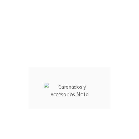
r en cómodos plazos.
9725769 o escribe a info@carenadosyaccesoriosmoto.com
Información
Su cuenta



