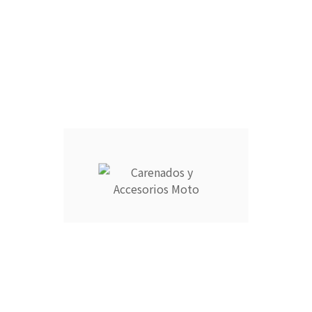
r en cómodos plazos.
9725769 o escribe a info@carenadosyaccesoriosmoto.com
Información
Su cuenta



