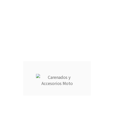
ARAÑA :
FARO DELANTERO :
CANTIDAD :
Añadir Al Carrito

Descripción
Detalles del producto
CARENADOS Y ACCESORIOS MOTO ocupa el número 1 del
ranking de empresas españolas dedicadas a la venta de
carenados de moto ofreciendo los productos más duraderos