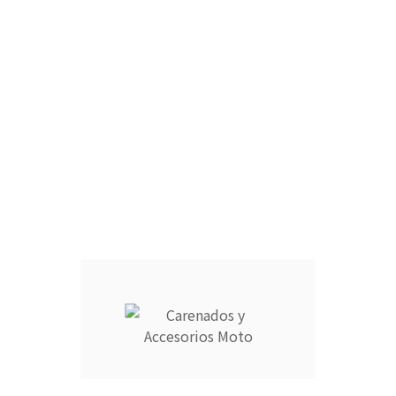
CÚPULA :
CARCASA COMPLETA DEPÓSITO :
ARAÑA :
FARO DELANTERO :
CANTIDAD :
Añadir Al Carrito

Descripción
Detalles del producto