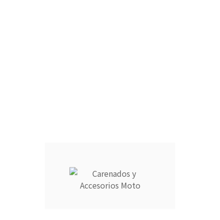
TAPA COLÍN MONOPLAZA :
CÚPULA :
CARCASA COMPLETA DEPÓSITO :
ARAÑA :
FARO DELANTERO :
CANTIDAD :
Añadir Al Carrito
