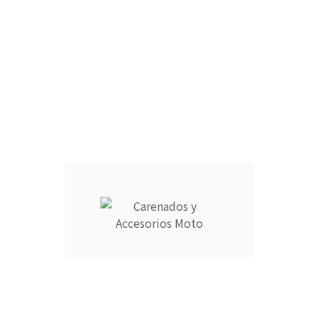
FARO DELANTERO :
RAM AIR :
CANTIDAD :
Añadir Al Carrito

Descripción
Detalles del producto
CARENADOS Y ACCESORIOS MOTO ocupa el número 1 del
ranking de empresas españolas dedicadas a la venta de
carenados de moto ofreciendo los productos más duraderos
del mercado.