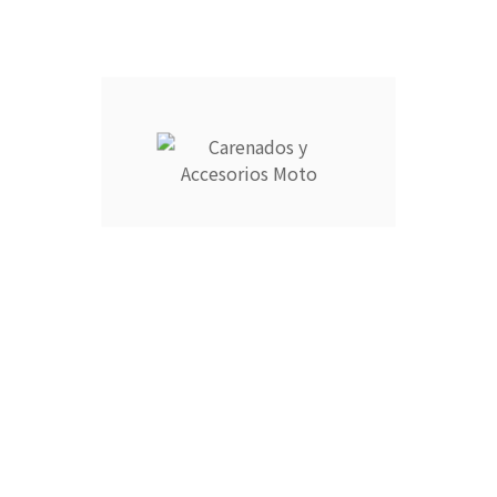
Descripción
Detalles del producto
CARENADOS Y ACCESORIOS MOTO ocupa el número 1 del
ranking de empresas españolas dedicadas a la venta de
carenados de moto ofreciendo los productos más duraderos
del mercado.
- Empresa MEJOR VALORADA del sector por talleres y grupos
de moteros.
- Carenados fabricados por inyección en ABS de alta calidad
que permite cierta flexibilidad.
- Incluye aislante térmico profesional para proteger contra
altas temperaturas.
- Grosor y encaje garantizado al 100%.