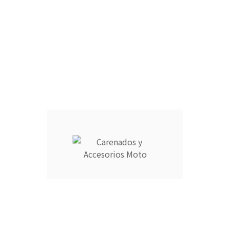
FARO DELANTERO :
RAM AIR :
CANTIDAD :
Añadir Al Carrito

Descripción
Detalles del producto
CARENADOS Y ACCESORIOS MOTO ocupa el número 1 del
ranking de empresas españolas dedicadas a la venta de