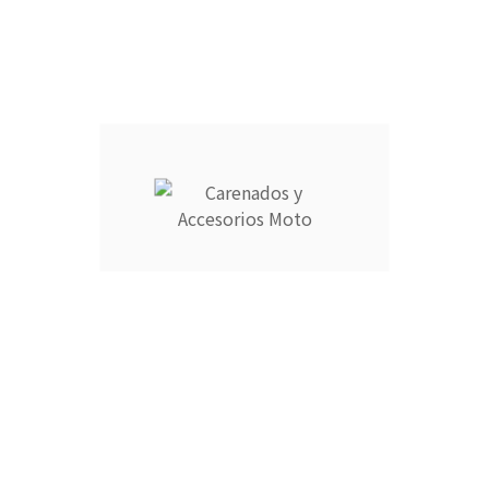
Descripción
Detalles del producto
CARENADOS Y ACCESORIOS MOTO ocupa el número 1 del
ranking de empresas españolas dedicadas a la venta de
carenados de moto ofreciendo los productos más duraderos
del mercado.
- Empresa MEJOR VALORADA del sector por talleres y grupos
de moteros.
- Carenados fabricados por inyección en ABS de alta calidad
que permite cierta flexibilidad.
- Incluye aislante térmico profesional para proteger contra
altas temperaturas.
- Grosor y encaje garantizado al 100%.