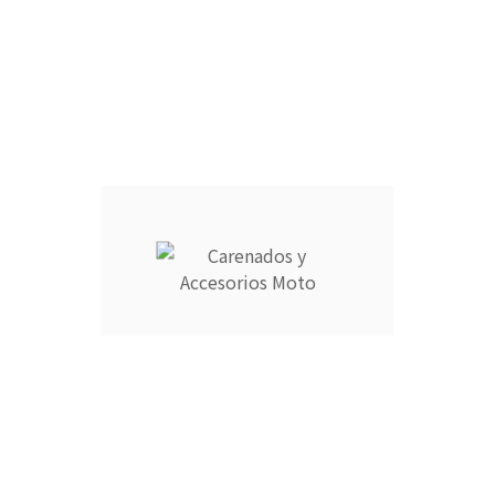
CANTIDAD :
Añadir Al Carrito

Descripción
Detalles del producto
CARENADOS Y ACCESORIOS MOTO ocupa el número 1 del
ranking de empresas españolas dedicadas a la venta de
carenados de moto ofreciendo los productos más duraderos
del mercado.
- Empresa MEJOR VALORADA del sector por talleres y grupos
de moteros.
- Carenados fabricados por inyección en ABS de alta calidad