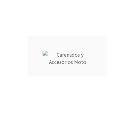
Descripción
Detalles del producto
CARENADOS Y ACCESORIOS MOTO ocupa el número 1 del
ranking de empresas españolas dedicadas a la venta de
carenados de moto ofreciendo los productos más duraderos
del mercado.
- Empresa MEJOR VALORADA del sector por talleres y grupos
de moteros.
- Carenados fabricados por inyección en ABS de alta calidad
que permite cierta flexibilidad.
- Incluye aislante térmico profesional para proteger contra
altas temperaturas.