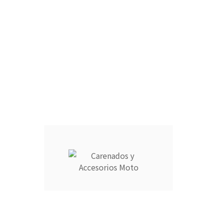
CÚPULA :
ARAÑA :
FARO DELANTERO :
RAM AIR :
CANTIDAD :
Añadir Al Carrito

Descripción
Detalles del producto