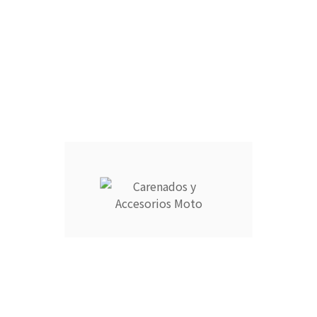
ARAÑA :
FARO DELANTERO :
CANTIDAD :
Añadir Al Carrito

Descripción
Detalles del producto
CARENADOS Y ACCESORIOS MOTO ocupa el número 1 del
ranking de empresas españolas dedicadas a la venta de
carenados de moto ofreciendo los productos más duraderos