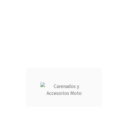
r en cómodos plazos.
9725769 o escribe a info@carenadosyaccesoriosmoto.com
Información
Su cuenta



