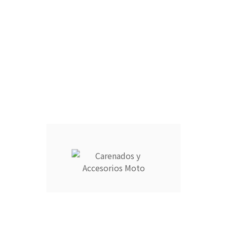
TAPA COLÍN MONOPLAZA :
CÚPULA :
ARAÑA :
FARO DELANTERO :
CANTIDAD :
Añadir Al Carrito

Descripción
Detalles del producto