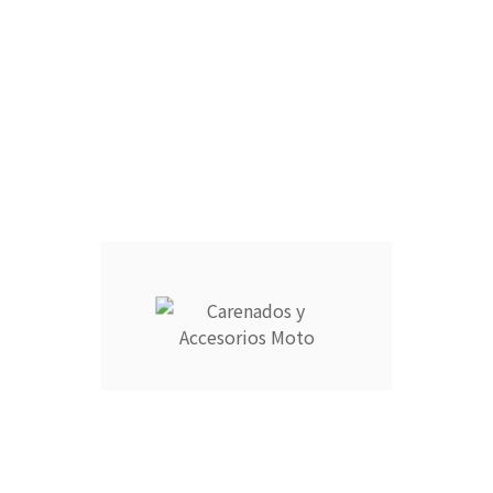
r en cómodos plazos.
9725769 o escribe a info@carenadosyaccesoriosmoto.com
Información
Su cuenta



