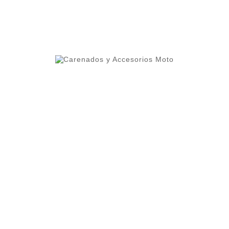

AÑADIR AL CARRIT
ero 1 del ranking de empresas españolas dedicadas
ercado.
lleres y grupos de moteros.
 alta calidad que permite cierta flexibilidad.