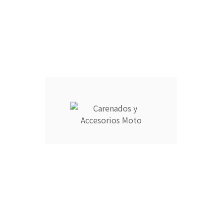
Añadir Al Carrito

Descripción
Detalles del producto
CARENADOS Y ACCESORIOS MOTO ocupa el número 1 del
ranking de empresas españolas dedicadas a la venta de
carenados de moto ofreciendo los productos más duraderos
del mercado.
- Empresa MEJOR VALORADA del sector por talleres y grupos
de moteros.
- Carenados fabricados por inyección en ABS de alta calidad
que permite cierta flexibilidad.