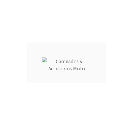
Información
Su cuenta



