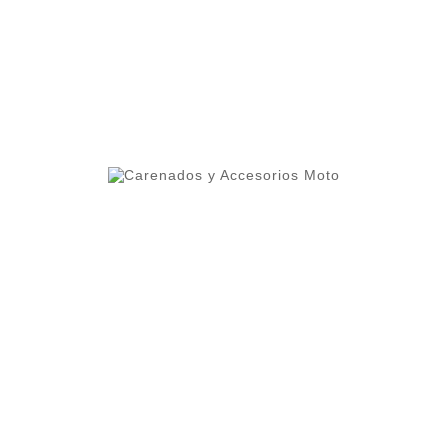
lleres y grupos de moteros.
 alta calidad que permite cierta flexibilidad.
oteger contra altas temperaturas.
os cuidados al detalle como el interior del frontal pint
mayor durabilidad
azos.