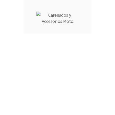
2003-2005
105,00 €
Impuestos incluidos
Araña para carenado de Yamaha YZF R6 2003-2005.
Entrega estimada 3-4 días laborables.
CANTIDAD :
Añadir Al Carrito

Descripción
Detalles del producto
Araña para carenado de Yamaha YZF R6 2003-2005.
Plazo estimado de entrega de 3 a 4 días laborables.