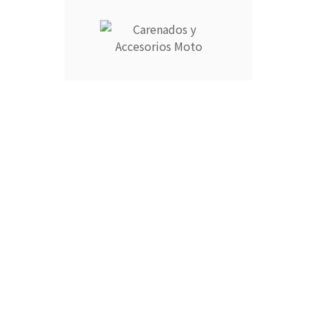
Araña para carenado de Suzuki GSX-F 750 Katana 1998-
2003.
Entrega estimada 3-4 días laborables.
CANTIDAD :
Añadir Al Carrito

Descripción
Detalles del producto
Araña para carenado de Suzuki GSX-F 750 Katana 1998-2003.
Plazo estimado de entrega de 3 a 4 días laborables.