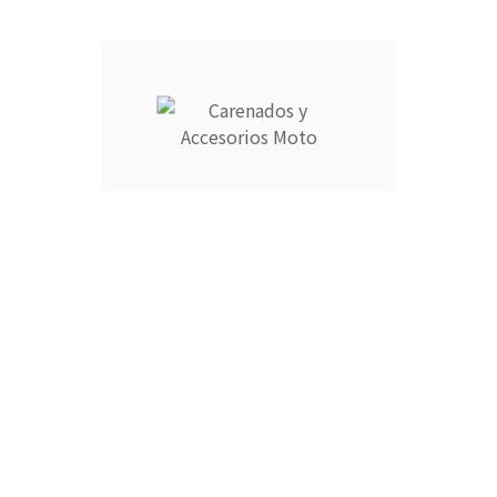

Araña Suzuki GSX 600
2004-2006
45,00 €
Impuestos incluidos
Araña para carenado de Suzuki GSX 600 Katana 2004-
2006.
Entrega estimada 3-4 días laborables.
CANTIDAD :
Añadir Al Carrito
