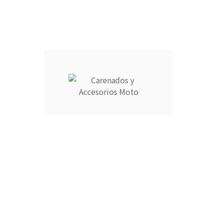
Añadir Al Carrito

Descripción
Detalles del producto
CARENADOS Y ACCESORIOS MOTO ocupa el número 1 del
ranking de empresas españolas dedicadas a la venta de
carenados de moto ofreciendo los productos más duraderos
del mercado.
- Empresa MEJOR VALORADA del sector por talleres y grupos
de moteros.
- Carenados fabricados por inyección en ABS de alta calidad
que permite cierta flexibilidad.
- Incluye aislante térmico profesional para proteger contra
altas temperaturas.