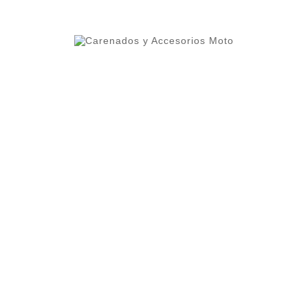
ero 1 del ranking de empresas españolas dedicadas
ercado.
lleres y grupos de moteros.
 alta calidad que permite cierta flexibilidad.